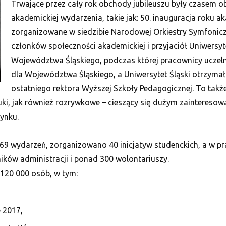
Trwające przez cały rok obchody jubileuszu były czasem o
akademickiej wydarzenia, takie jak: 50. inauguracja roku 
zorganizowane w siedzibie Narodowej Orkiestry Symfoniczn
członków społeczności akademickiej i przyjaciół Uniwersyt
Województwa Śląskiego, podczas której pracownicy uczel
dla Województwa Śląskiego, a Uniwersytet Śląski otrzymał d
ostatniego rektora Wyższej Szkoły Pedagogicznej. To takż
uki, jak również rozrywkowe – cieszący się dużym zaintereso
ynku.
wydarzeń, zorganizowano 40 inicjatyw studenckich, a w prac
ków administracji i ponad 300 wolontariuszy.
120 000 osób, w tym:
 2017,