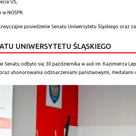
ecia UŚ,
go w NOSPR.
dzwyczajne posiedzenie Senatu Uniwersytetu Śląskiego oraz za
NATU UNIWERSYTETU ŚLĄSKIEGO
e Senatu odbyło się 30 października w auli im. Kazimierza Le
 oraz uhonorowania odznaczeniami państwowymi, medalami o