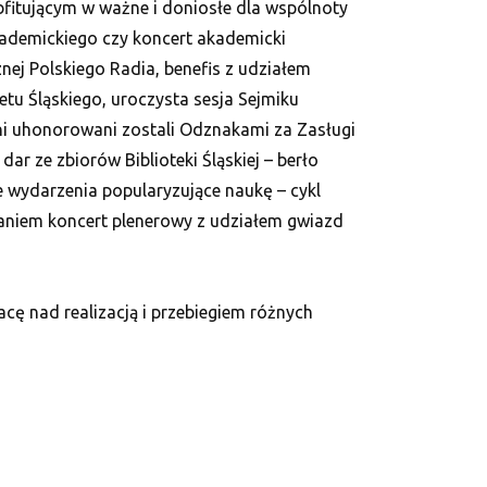
bfitującym w ważne i doniosłe dla wspólnoty
akademickiego czy koncert akademicki
ej Polskiego Radia, benefis z udziałem
etu Śląskiego, uroczysta sesja Sejmiku
ni uhonorowani zostali Odznakami za Zasługi
ar ze zbiorów Biblioteki Śląskiej – berło
e wydarzenia popularyzujące naukę – cykl
waniem koncert plenerowy z udziałem gwiazd
ę nad realizacją i przebiegiem różnych