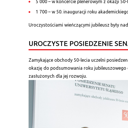
5 000 – w koncercie plenerowym z okazji 50-l
1 700 – w 50. inauguracji roku akademickie
Uroczystościami wieńczącymi jubileusz były na
UROCZYSTE POSIEDZENIE SE
Zamykające obchody 50-lecia uczelni posiedzeni
okazję do podsumowania roku jubileuszowego
zasłużonych dla jej rozwoju.