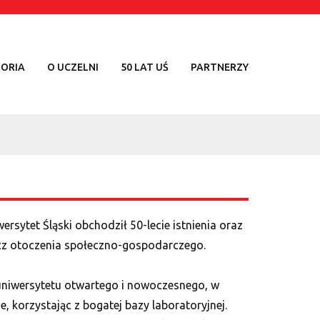
TORIA
O UCZELNI
50 LAT UŚ
PARTNERZY
rsytet Śląski obchodził 50-lecie istnienia oraz
zecz otoczenia społeczno-gospodarczego.
a uniwersytetu otwartego i nowoczesnego, w
 korzystając z bogatej bazy laboratoryjnej.