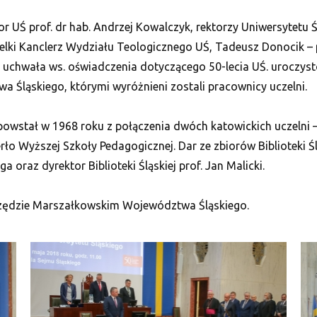
r UŚ prof. dr hab. Andrzej Kowalczyk, rektorzy Uniwersytetu 
ielki Kanclerz Wydziału Teologicznego UŚ, Tadeusz Donocik –
 uchwała ws. oświadczenia dotyczącego 50-lecia UŚ. uroczys
Śląskiego, którymi wyróżnieni zostali pracownicy uczelni.
powstał w 1968 roku z połączenia dwóch katowickich uczelni – 
rło Wyższej Szkoły Pedagogicznej. Dar ze zbiorów Biblioteki Ś
 oraz dyrektor Biblioteki Śląskiej prof. Jan Malicki.
Urzędzie Marszałkowskim Województwa Śląskiego.