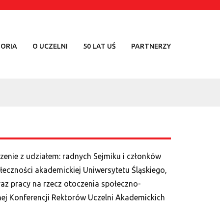
TORIA
O UCZELNI
50 LAT UŚ
PARTNERZY
zenie z udziałem: radnych Sejmiku i członków
eczności akademickiej Uniwersytetu Śląskiego,
oraz pracy na rzecz otoczenia społeczno-
nej Konferencji Rektorów Uczelni Akademickich