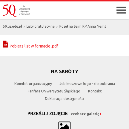
50.us.edu.pl
Listy gratulacyjne
Poseł na Sejm RP Anna Nemś
Pobierz list w formacie .pdf
NA SKRÓTY
Komitet organizacyjny
Jubileuszowe logo - do pobrania
Fanfara Uniwersytetu Śląskiego
Kontakt
Deklaracja dostępności
PRZEŚLIJ ZDJĘCIE
zzobacz galerię